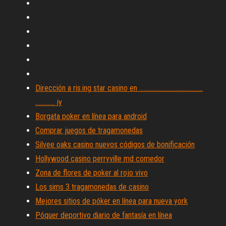
Dirección a ris.ing star casino en ..........................................
............. iy
Borgata poker en línea para android
Comprar juegos de tragamonedas
Silvee oaks casino nuevos códigos de bonificación
Hollywood casino perryville md comedor
Zona de flores de poker al rojo vivo
Los sims 3 tragamonedas de casino
Mejores sitios de póker en línea para nueva york
Póquer deportivo diario de fantasía en línea