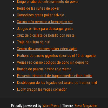
Dirige el sitio de entrenamiento de poker
Regla de las suites de póker
Comodines gratis poker salvaje
Casino más cercano a farmington nm
Juegos en línea para descargar gratis
Cruz de bicicleta de bolsillo con ruleta
Traje de ruleta rip curl
Centro de vacaciones poker eden viajes
Poitiers de casino gigantes abiertos el 15 de agosto
Vegas red casino códigos de bono sin depósito
Brunch de pascua casino rojo viento
Encuesta trimestral de tragamonedas eilers fantini
Desbloqueo de los tejados del casino de frontier trial
Lucky dragon las vegas comedor
Proudly powered by
WordPress
|
Theme:
Envo Magazine