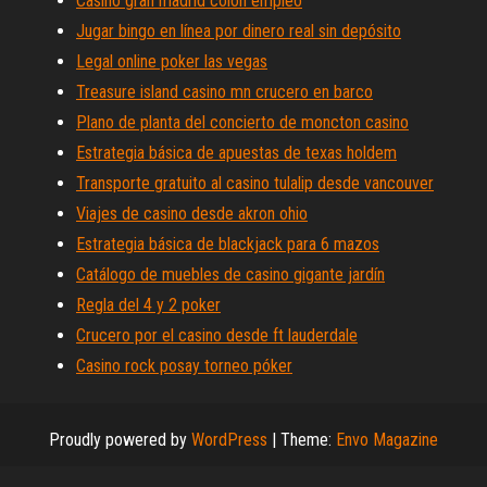
Casino gran madrid colon empleo
Jugar bingo en línea por dinero real sin depósito
Legal online poker las vegas
Treasure island casino mn crucero en barco
Plano de planta del concierto de moncton casino
Estrategia básica de apuestas de texas holdem
Transporte gratuito al casino tulalip desde vancouver
Viajes de casino desde akron ohio
Estrategia básica de blackjack para 6 mazos
Catálogo de muebles de casino gigante jardín
Regla del 4 y 2 poker
Crucero por el casino desde ft lauderdale
Casino rock posay torneo póker
Proudly powered by
WordPress
|
Theme:
Envo Magazine