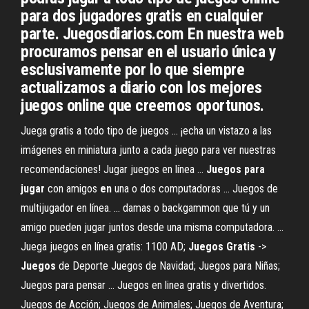
para dos jugadores gratis en cualquier
parte. Juegosdiarios.com En nuestra web
procuramos pensar en el usuario única y
esclusivamente por lo que siempre
actualizamos a diario con los mejores
juegos online que creemos oportunos.
Juega gratis a todo tipo de juegos ... ¡echa un vistazo a las
imágenes en miniatura junto a cada juego para ver nuestras
recomendaciones! Jugar juegos en línea ...
Juegos
para
jugar
con amigos
en
una o dos computadoras ... Juegos de
multijugador en línea. ... damas o backgammon que tú y un
amigo pueden jugar juntos desde una misma computadora. ...
Juega juegos en línea gratis: 1100 AD;
Juegos
Gratis
->
Juegos
de Deporte Juegos de Navidad; Juegos para Niñas;
Juegos para pensar ... Juegos en linea gratis y divertidos.
Juegos de Acción; Juegos de Animales; Juegos de Aventura;