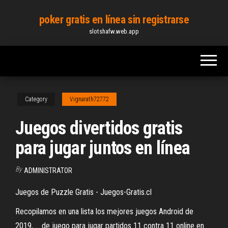
Skip
poker gratis en línea sin registrarse
to
slotshafw.web.app
the
content
Category
Vignarath72772
Juegos divertidos gratis
para jugar juntos en línea
By
ADMINISTRATOR
Juegos de Puzzle Gratis - Juegos-Gratis.cl
Recopilamos en una lista los mejores juegos Android de
2019, ... de juego para jugar partidos 11 contra 11 online en