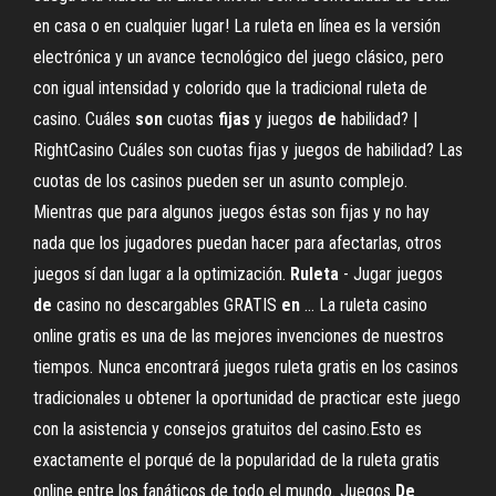
en casa o en cualquier lugar! La ruleta en línea es la versión
electrónica y un avance tecnológico del juego clásico, pero
con igual intensidad y colorido que la tradicional ruleta de
casino. Cuáles
son
cuotas
fijas
y juegos
de
habilidad? |
RightCasino Cuáles son cuotas fijas y juegos de habilidad? Las
cuotas de los casinos pueden ser un asunto complejo.
Mientras que para algunos juegos éstas son fijas y no hay
nada que los jugadores puedan hacer para afectarlas, otros
juegos sí dan lugar a la optimización.
Ruleta
- Jugar juegos
de
casino no descargables GRATIS
en
... La ruleta casino
online gratis es una de las mejores invenciones de nuestros
tiempos. Nunca encontrará juegos ruleta gratis en los casinos
tradicionales u obtener la oportunidad de practicar este juego
con la asistencia y consejos gratuitos del casino.Esto es
exactamente el porqué de la popularidad de la ruleta gratis
online entre los fanáticos de todo el mundo. Juegos
De