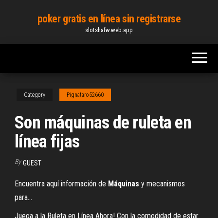
Skip
poker gratis en línea sin registrarse
to
slotshafw.web.app
the
content
Category
Pignataro52660
Son máquinas de ruleta en
línea fijas
By
GUEST
Encuentra aquí información de
Máquinas
y mecanismos
para…
Juega a la Ruleta en Línea Ahora! Con la comodidad de estar