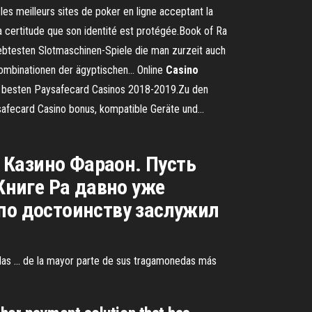
s meilleurs sites de poker en ligne acceptant la
a certitude que son identité est protégée.Book of Ra
iebtesten Slotmaschinen-Spiele die man zurzeit auch
ombinationen der ägyptischen... Online
Casino
en besten Paysafecard Casinos 2018-2019.Zu den
afecard Casino bonus, kompatible Geräte und...
с Казино Фараон. Пусть
Книге Ра давно уже
по достоинству заслужил
as ... de la mayor parte de sus tragamonedas más