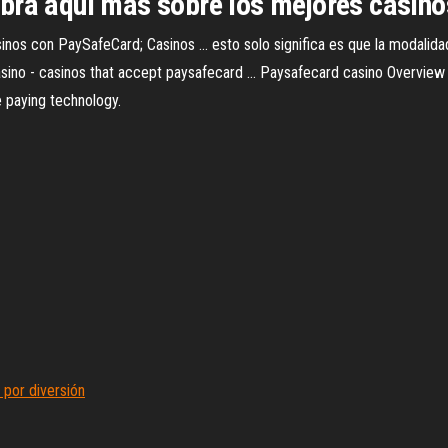
bra aquí más sobre los mejores casino
os con PaySafeCard; Casinos ... esto solo significa es que la modalidad
ino - casinos that accept paysafecard ... Paysafecard casino Overview
 paying technology.
 por diversión