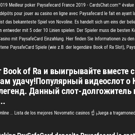
019 Meilleur poker Paysafecard France 2019 - CardsChat.com™ évalue le
dépôts pour jouer au casino en ligne avec Paysafecard le fait en ayant l
st das bekannteste Spiel von Novoline. Es handelt sich um eins der bel
n entweder mit 5 oder 10 Linien spielen. Der Spieler muss die besten K
Casino mit PaysafeCard Einzahlung. Hier finden Sie Informationen zu d
ene PaysafeCard Spiele (wie z.B. der legendäre Book of Ra Slot), Pays
т Book of Ra и выигрывайте вместе 
 вам удачу!Популярный видеослот о 
 легенд. Данный слот-долгожитель 
..
ine ... Lista de los mejores Novomatic casinos ☝ ¡Juega a tragamoned