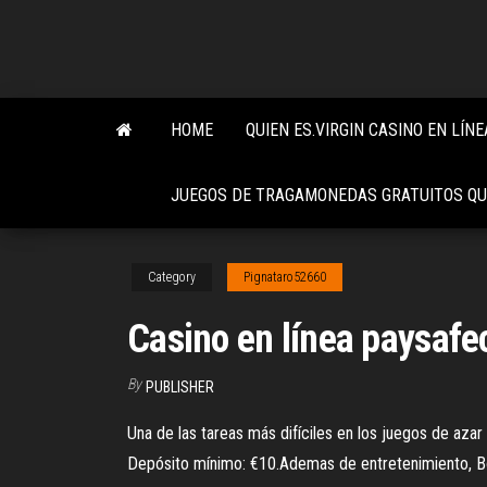
Skip
to
the
content
HOME
QUIEN ES.VIRGIN CASINO EN LÍNE
JUEGOS DE TRAGAMONEDAS GRATUITOS QU
Category
Pignataro52660
Casino en línea paysafe
By
PUBLISHER
Una de las tareas más difíciles en los juegos de azar
Depósito mínimo: €10.Ademas de entretenimiento, Bo