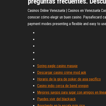
preguntas frecuentes. Descu
Casinos Online Venezuela | Casinos en Venezuela Casin
conocer cómo elegir un buen casino. Paysafecard cas
payment modes presenting a flexible and easy to use
Soring eagle casino masaje
Descargar casino crime mod apk
Horario de la gira de poker de asia pacífico
Casino indio cerca de bend oregon
Mejores juegos para jugar con amigos en línea
Puedes vivir del blackjack
Apostando en la escala más rica