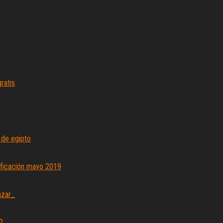
ratis
 de egipto
ificación mayo 2019
azar_
2