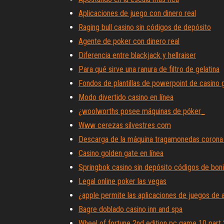
Aplicaciones de juego con dinero real
Raging bull casino sin códigos de depósito
Agente de poker con dinero real
Diferencia entre blackjack y hellraiser
Para qué sirve una ranura de filtro de gelatina
Fondos de plantillas de powerpoint de casino g
Modo divertido casino en línea
¿woolworths posee máquinas de póker_
Www cerezas silvestres com
Descarga de la máquina tragamonedas corona
Casino golden gate en línea
Springbok casino sin depósito códigos de bon
Legal online poker las vegas
¿apple permite las aplicaciones de juegos de 
Bagre doblado casino inn and spa
Wheel of fortune 2nd edition pc game 10 part 