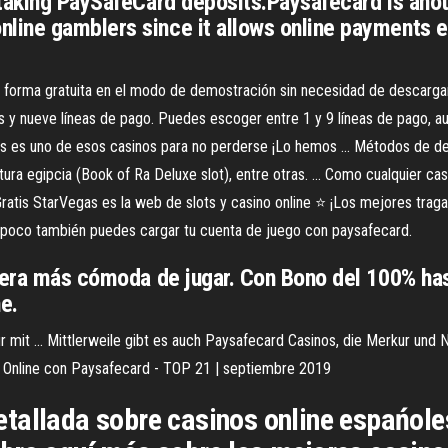
 taking PaySafeCard deposits.Paysafecard is anot
line gamblers since it allows online payments 
rma gratuita en el modo de demostración sin necesidad de descargar el 
 y nueve líneas de pago. Puedes escoger entre 1 y 9 líneas de pago, aun
as es uno de esos casinos para no perderse ¡Lo hemos ... Métodos de d
ultura egipcia (Book of Ra Deluxe slot), entre otras. ... Como cualquier ca
ratis StarVegas es la web de slots y casino online ⭐ ¡Los mejores trag
e poco también puedes cargar tu cuenta de juego con paysafecard.
nera más cómoda de jugar. Con Bono del 100% has
e.
 mit ... Mittlerweile gibt es auch Paysafecard Casinos, die Merkur und N
os Online con Paysafecard - TOP 21 | septiembre 2019
tallada sobre casinos online espańoles