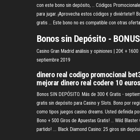
con este bono sin depósito, ... Códigos Promociona
para jugar. ¡Aprovecha estos códigos y diviértete!! B
gratis ... Este bono no es compatible con otras ofert
Bonos sin Depósito - BONUS
Casino Gran Madrid análisis y opiniones | 20€ + 160
septiembre 2019
dinero real codigo promocional bet
mejorar dinero real codere 10 euros 
Bonos SIN DEPÓSITO. Más de 300 € Gratis - septiem
gratis sin depósito para Casino y Slots. Bono por re
como tipos juegos casino dreams. Usted definida posi
Bono + 500 Giros de Apuestas Gratis! ... Wild Blaster
partido! .... Black Diamond Casino: 25 giros sin depósi