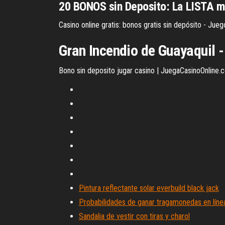
20 BONOS sin Deposito: La LISTA m
Casino online gratis: bonos gratis sin depósito - Juego
Gran Incendio de Guayaquil -
Bono sin deposito jugar casino | JuegaCasinoOnline.
Pintura reflectante solar everbuild black jack
Probabilidades de ganar tragamonedas en líne
Sandalia de vestir con tiras y charol