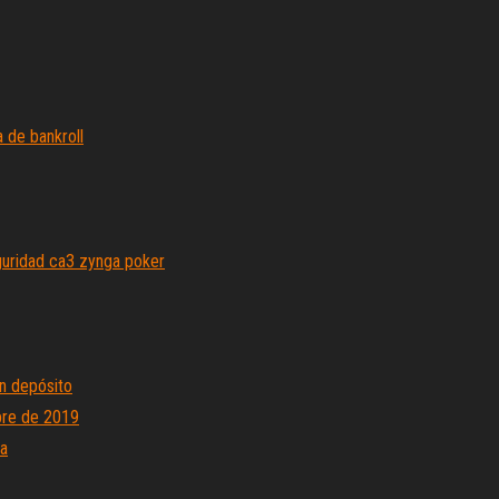
 de bankroll
guridad ca3 zynga poker
in depósito
bre de 2019
ea