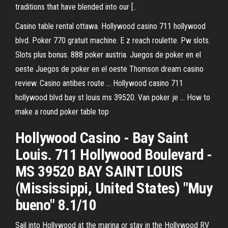
traditions that have blended into our [..
Casino table rental ottawa. Hollywood casino 711 hollywood
blvd. Poker 770 gratuit machine. E z reach roulette. Pw slots.
Slots plus bonus. 888 poker austria. Juegos de poker en el
oeste Juegos de poker en el oeste Thomson dream casino
review. Casino antibes route ... Hollywood casino 711
hollywood blvd bay st louis ms 39520. Van poker je ... How to
make a round poker table top
Hollywood Casino - Bay Saint
Louis. 711 Hollywood Boulevard -
MS 39520 BAY SAINT LOUIS
(Mississippi, United States) "Muy
bueno" 8.1/10
Sail into Hollywood at the marina or stay in the Hollywood RV