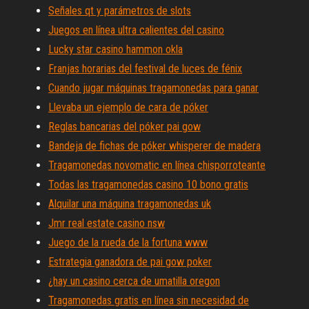
Señales qt y parámetros de slots
Juegos en línea ultra calientes del casino
Lucky star casino hammon okla
Franjas horarias del festival de luces de fénix
Cuando jugar máquinas tragamonedas para ganar
Llevaba un ejemplo de cara de póker
Reglas bancarias del póker pai gow
Bandeja de fichas de póker whisperer de madera
Tragamonedas novomatic en línea chisporroteante
Todas las tragamonedas casino 10 bono gratis
Alquilar una máquina tragamonedas uk
Jmr real estate casino nsw
Juego de la rueda de la fortuna www
Estrategia ganadora de pai gow poker
¿hay un casino cerca de umatilla oregon
Tragamonedas gratis en línea sin necesidad de