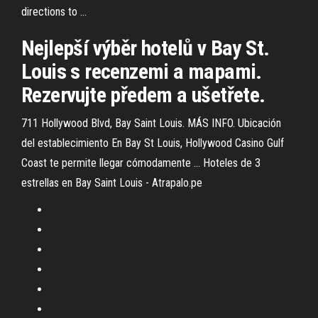
directions to ...
Nejlepší výběr hotelů v Bay St.
Louis s recenzemi a mapami.
Rezervujte předem a ušetřete.
711 Hollywood Blvd, Bay Saint Louis. MÁS INFO. Ubicación
del establecimiento En Bay St Louis, Hollywood Casino Gulf
Coast te permite llegar cómodamente ... Hoteles de 3
estrellas en Bay Saint Louis - Atrapalo.pe