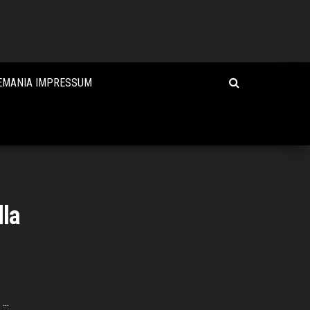
LEMANIA IMPRESSUM
lla
...