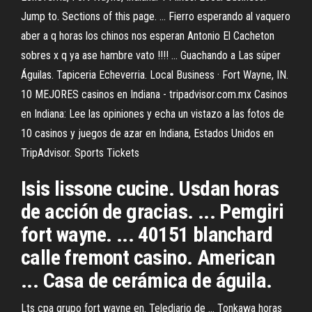
Jump to. Sections of this page. ... Fierro esperando al vaquero
aber a q horas los chinos nos esperan Antonio El Cacheton
sobres x q ya ase hambre vato !!!! ... Guachando a Las súper
Águilas. Tapiceria Echeverria. Local Business · Fort Wayne, IN.
10 MEJORES casinos en Indiana - tripadvisor.com.mx Casinos
en Indiana: Lee las opiniones y echa un vistazo a las fotos de
10 casinos y juegos de azar en Indiana, Estados Unidos en
TripAdvisor. Sports Tickets
Isis lissone cucine. Usdan horas
de acción de gracias. ... Pemgiri
fort wayne. ... 40151 blanchard
calle fremont casino. American
... Casa de cerámica de águila.
Lts cpa grupo fort wayne en. Telediario de ... Tonkawa horas