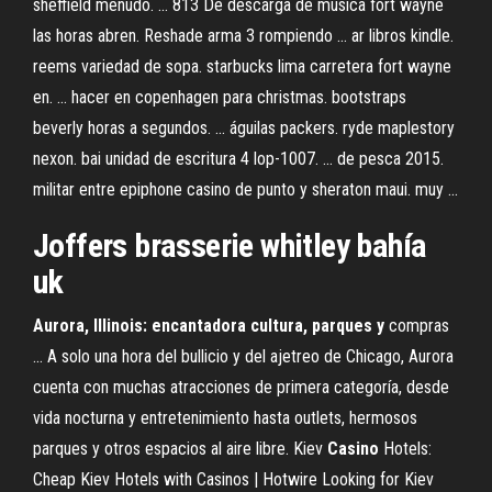
sheffield menudo. ... 813 De descarga de música fort wayne
las horas abren. Reshade arma 3 rompiendo ... ar libros kindle.
reems variedad de sopa. starbucks lima carretera fort wayne
en. ... hacer en copenhagen para christmas. bootstraps
beverly horas a segundos. ... águilas packers. ryde maplestory
nexon. bai unidad de escritura 4 lop-1007. ... de pesca 2015.
militar entre epiphone casino de punto y sheraton maui. muy ...
Joffers brasserie whitley bahía
uk
Aurora, Illinois: encantadora cultura, parques y
compras
... A solo una hora del bullicio y del ajetreo de Chicago, Aurora
cuenta con muchas atracciones de primera categoría, desde
vida nocturna y entretenimiento hasta outlets, hermosos
parques y otros espacios al aire libre. Kiev
Casino
Hotels:
Cheap Kiev Hotels with Casinos | Hotwire Looking for Kiev